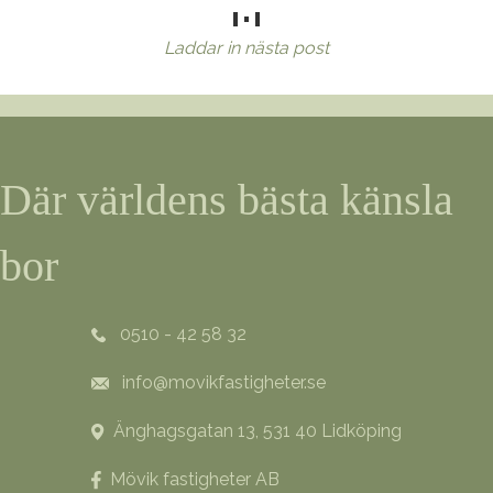
Laddar in nästa post
Där världens bästa känsla
bor
0510 - 42 58 32
info@movikfastigheter.se
Änghagsgatan 13, 531 40 Lidköping
Mövik fastigheter AB