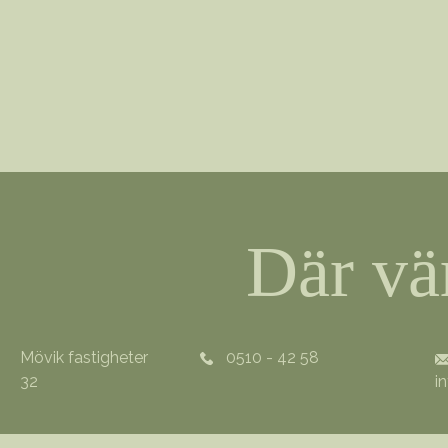
Där vä
Mövik fastigheter
0510 - 42 58
32
i