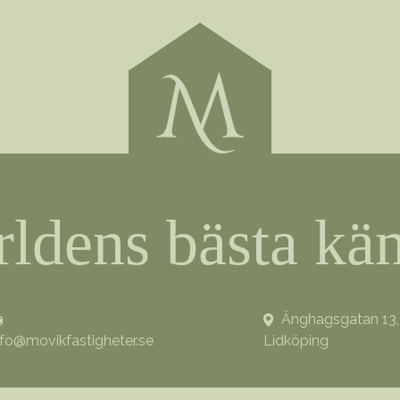
rldens bästa kän
Änghagsgatan 13,
nfo@movikfastigheter.se
Lidköping