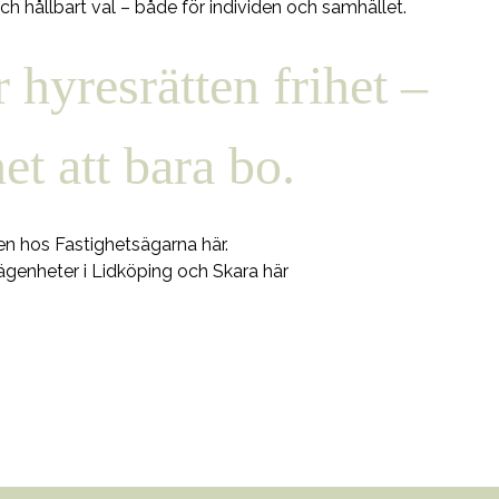
 och hållbart val – både för individen och samhället.
r hyresrätten frihet –
het att bara bo.
n hos Fastighetsägarna
här
.
lägenheter i Lidköping och Skara
här