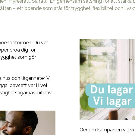
n ”Hyresrätt. Så rätt.” En gemensam satsning för att stärka 
ätten – ett boende som står för trygghet, flexibilitet och livskv
boendeformen. Du vet
pper oroa dig för
 trygghet som gör
 hus och lägenheter. Vi
ga, oavsett var i livet
stighetsägarnas initiativ
Genom kampanjen vill vi 