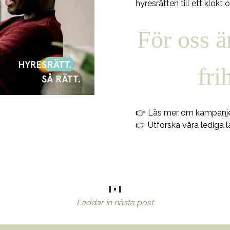
hyresrätten till ett klokt
För oss ä
fri
👉 Läs mer om kampanje
👉 Utforska våra lediga 
Laddar in nästa post