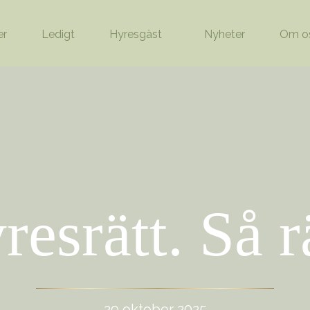
er
Ledigt
Hyresgäst
Nyheter
Om o
resrätt. Så rä
29 oktober 2025