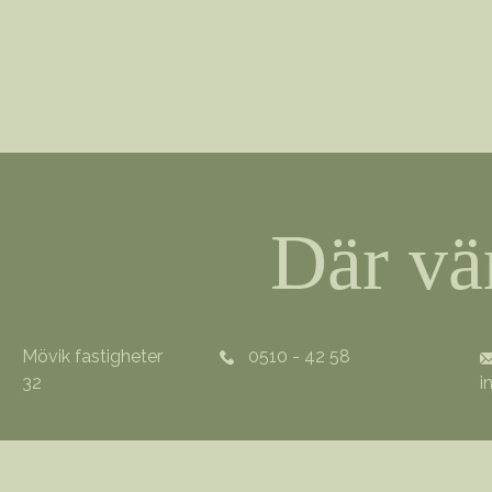
Där vä
Mövik fastigheter
0510 - 42 58
32
i