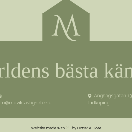
rldens bästa kän
Änghagsgatan 13,
nfo@movikfastigheter.se
Lidköping
Website made with
by Dotter & Döse