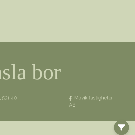
sla bor
 531 40
Mövik fastigheter
AB