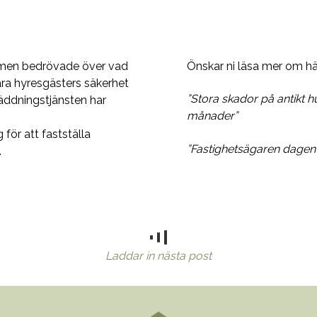
s men bedrövade över vad
Önskar ni läsa mer om händ
våra hyresgästers säkerhet
”Stora skador på antikt 
räddningstjänsten har
månader”
för att fastställa
”Fastighetsägaren dagen ef
.
Laddar in nästa post