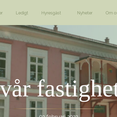
er
Ledigt
Hyresgäst
Nyheter
Om o
år fastighet
03 februari 2023